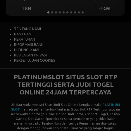
-1
0.96
-0.5
0.95
TENTANG KAMI
BANTUAN
PERATURAN
INFORMASI BANK
HUBUNGI KAMI
KEBIJAKAN PRIVASI
PERSETUJUAN COOKIES
PLATINUMSLOT SITUS SLOT RTP
TERTINGGI SERTA JUDI TOGEL
ONLINE 24JAM TERPERCAYA
Jikalau Anda mencari Situs Judi Slot Online Lengkap maka
PLATINUM
SLOT
menjadi pilihan terbaik lantaran Situs Slot RTP Tertinggi satu ini
menawarkan berbagai Game Online Judi Terbaik seperti Togel, Casino
Games, Slot Gacor, Sportsbook serta permainan yang tidak kalah
menariknya yaitu Tembak Ikan dan semua Permainan ini dilengkapi
dengan menggunakan server atau kualitas yang sangat bagus.