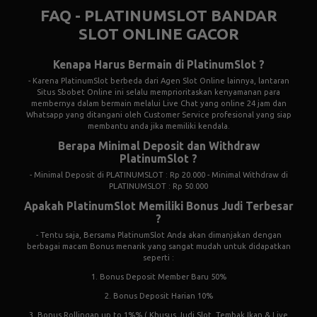
FAQ - PLATINUMSLOT BANDAR
SLOT ONLINE GACOR
Kenapa Harus Bermain di PlatinumSlot ?
- Karena PlatinumSlot berbeda dari Agen Slot Online lainnya, lantaran
Situs Sbobet Online ini selalu memprioritaskan kenyamanan para
membernya dalam bermain melalui Live Chat yang online 24 jam dan
Whatsapp yang ditangani oleh Customer Service profesional yang siap
membantu anda jika memiliki kendala.
Berapa Minimal Deposit dan Withdraw
PlatinumSlot ?
- Minimal Deposit di PLATINUMSLOT : Rp 20.000 - Minimal Withdraw di
PLATINUMSLOT : Rp 50.000
Apakah PlatinumSlot Memiliki Bonus Judi Terbesar
?
- Tentu saja, Bersama PlatinumSlot Anda akan dimanjakan dengan
berbagai macam Bonus menarik yang sangat mudah untuk didapatkan
seperti :
1. Bonus Deposit Member Baru 50%
2. Bonus Deposit Harian 10%
3. Bonus Rollingan up to 1%% ( Khusus Judi Slot, Tembak Ikan & Live