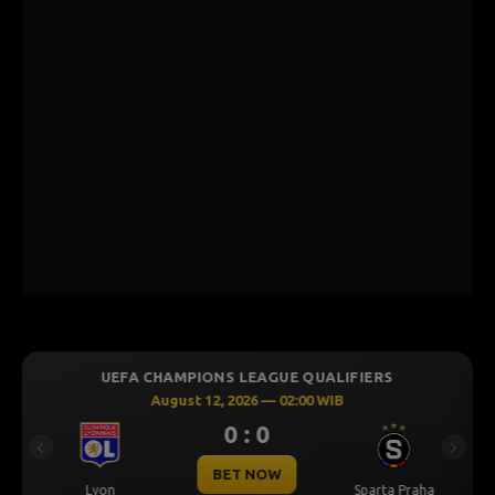
MPIONS LEAGUE QUALIFIERS
UEFA CHAMPION
st 12, 2026 — 02:00 WIB
August 12,
0 : 0
Previous
Next
BET NOW
B
Sparta Praha
SK Sturm Graz